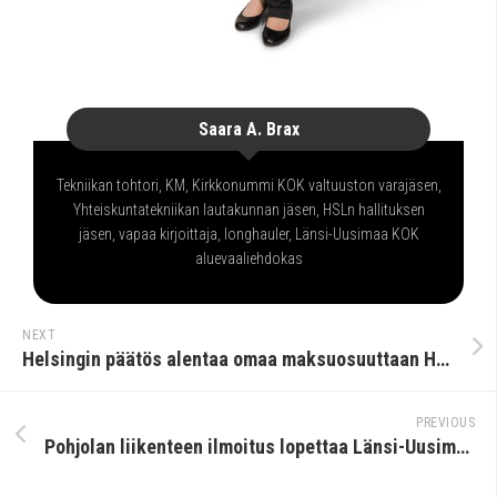
Saara A. Brax
Tekniikan tohtori, KM, Kirkkonummi KOK valtuuston varajäsen,
Yhteiskuntatekniikan lautakunnan jäsen, HSLn hallituksen
jäsen, vapaa kirjoittaja, longhauler, Länsi-Uusimaa KOK
aluevaaliehdokas
NEXT
Helsingin päätös alentaa omaa maksuosuuttaan HSLssä ei voi olla vaikuttamatta muihin HSL-kuntiin
PREVIOUS
Pohjolan liikenteen ilmoitus lopettaa Länsi-Uusimaalla – uhka vai mahdollisuus?