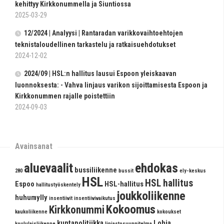
kehittyy Kirkkonummella ja Siuntiossa
2025-03-29
12/2024 | Analyysi | Rantaradan varikkovaihtoehtojen
teknistaloudellinen tarkastelu ja ratkaisuehdotukset
2024-12-02
2024/09 | HSL:n hallitus lausui Espoon yleiskaavan
luonnoksesta: - Vahva linjaus varikon sijoit­ta­mi­sesta Espoon ja
Kirkkonummen rajalle poistettiin
2024-09-03
Avainsanat
aluevaalit
ehdokas
bussiliikenne
280
bussit
ely-keskus
HSL
HSL hallitus
Espoo
HSL-hallitus
hallitustyöskentely
joukkoliikenne
huhumylly
insentiivit
insentiivivaikutus
Kokoomus
Kirkkonummi
kaukoliikenne
kokoukset
kuntapolitiikka
Lohja
koululaisliikenne
linjastosuunnitelma