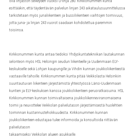
olla linjaston selkeyden vuoksi U-linja 280. Kirkkonummen kunta
esittääkin, että täydentävän palvelun linjan 243 aikataulusuunnittelussa
tarkistetaan myös junaliikenteen ja bussiliikenteen vaihtojen toimivuus,
jotta juna- ja linjan 243 vuorot saadaan kohdistettua paremmin
toisiinsa.
Kirkkonummen kunta antaa tiedoksi Yhdyskuntatekniikan lautakunnan
selonteon myös HSL Helsingin seudun liikenteelle ja Uudenmaan ELY-
keskukselle sekä Lohjan kaupungille ja Vihdin kunnan joukkoliikenteestä
vastaaville tahoille. Kirkkonummen kunta pitää Veikkolasta Helsinkiin
suuntautuvan liikenteen järjestämistä yhteistyössä Länsi-Uudenmaan
kuntien ja ELY-keskuksen kanssa joukkoliikenteen perusratkaisuina. HSL
Kirkkonummen kunnan toimivaltaisena joukkoliikenneviranomaisena
toimii ja neuvottelee Veikkolan palvelutason järjestämisestä huolehtien
toiminnan kustannustehokkuudesta. Kirkkonummen kunnan
joukkoliikenteen edustajaa tulee informoida ja konsultoida riittävän
palvelutason
takaamiseksi Veikkolan alueen asukkaille.