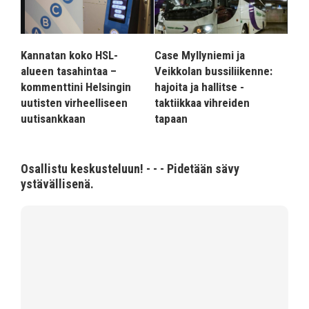
Kannatan koko HSL-
Case Myllyniemi ja
alueen tasahintaa –
Veikkolan bussiliikenne:
kommenttini Helsingin
hajoita ja hallitse -
uutisten virheelliseen
taktiikkaa vihreiden
uutisankkaan
tapaan
Osallistu keskusteluun! - - - Pidetään sävy
ystävällisenä.