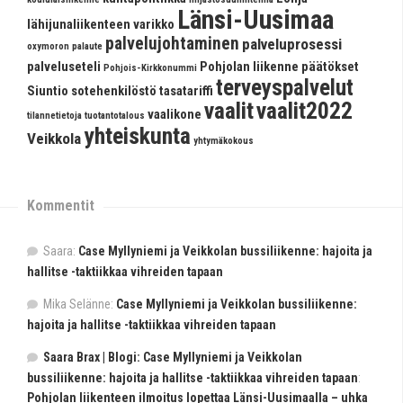
Länsi-Uusimaa
lähijunaliikenteen varikko
palvelujohtaminen
palveluprosessi
oxymoron
palaute
palveluseteli
Pohjolan liikenne
päätökset
Pohjois-Kirkkonummi
terveyspalvelut
Siuntio
sotehenkilöstö
tasatariffi
vaalit
vaalit2022
vaalikone
tilannetietoja
tuotantotalous
yhteiskunta
Veikkola
yhtymäkokous
Kommentit
Saara
:
Case Myllyniemi ja Veikkolan bussiliikenne: hajoita ja
hallitse -taktiikkaa vihreiden tapaan
Mika Selänne
:
Case Myllyniemi ja Veikkolan bussiliikenne:
hajoita ja hallitse -taktiikkaa vihreiden tapaan
Saara Brax | Blogi: Case Myllyniemi ja Veikkolan
bussiliikenne: hajoita ja hallitse -taktiikkaa vihreiden tapaan
:
Pohjolan liikenteen ilmoitus lopettaa Länsi-Uusimaalla – uhka