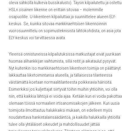
oleva sähköllä kulkeva bussikalusto). Täysin kilpailutettu ja ostettu
HSLn
sisäinen
liikenne on erittäin sitovaa – molemmille
osapuolille. U-liikenteen kilpailuttaa ja suunnittelee alueen ELY-
keskus. Se, kuinka sitovaa
markkinaehtoisen
liikennöinnin
vuorosuunnittelu on sopimusteknisistä lähtökohdista, on asia jota
ELY-keskus voi tarvittaessa avata.
Yleensä onnistuneissa kilpailutuksissa matkustajat eivät juurikaan
huomaa alihankkijan vaihtumista, sillä reitit ja aikataulut pysyvät.
Nyt kuitenkin iso markkinaehtoisen liikenteen toimija on päättänyt
lakkauttaa liiketoimintansa alueella, ja tällaisessa tilanteessa
väistämättä koetaan normaalitilanteesta poikkeavia häiriöitä.
Esimerkiksi jos kuljettajat siirtyvät töihin muihin yhtiöihin, voi olla
niin, että kaikkia lähtöjä ei voida ajaa. Ketään kun ei voida pakottaa
olemaan töissä normaalien irtisanomisaikojen jälkeen. Kun uusia
toimijoita ilmoittautuu halukkaiksi mukaan, on edelleen myös
noudatettava hankintalainsäädäntöä, ja kaikilla halukkailla yhtiöillä
tulee olla yhtäläiset oikeudet ja mahdollisuudet jättää