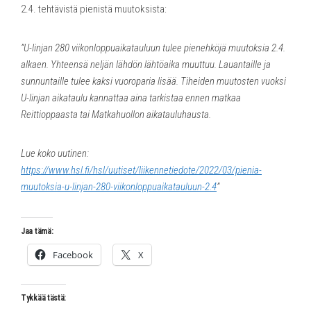
2.4. tehtävistä pienistä muutoksista:
”U-linjan 280 viikonloppuaikatauluun tulee pienehköjä muutoksia 2.4.
alkaen. Yhteensä neljän lähdön lähtöaika muuttuu. Lauantaille ja
sunnuntaille tulee kaksi vuoroparia lisää. Tiheiden muutosten vuoksi
U-linjan aikataulu kannattaa aina tarkistaa ennen matkaa
Reittioppaasta tai Matkahuollon aikatauluhausta.
Lue koko uutinen:
https://www.hsl.fi/hsl/uutiset/liikennetiedote/2022/03/pienia-
muutoksia-u-linjan-280-viikonloppuaikatauluun-2.4
”
Jaa tämä:
Facebook
X
Tykkää tästä: