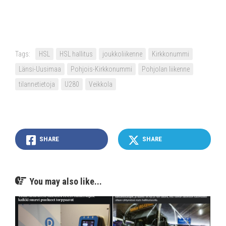
Tags:
HSL
HSL hallitus
joukkoliikenne
Kirkkonummi
Länsi-Uusimaa
Pohjois-Kirkkonummi
Pohjolan liikenne
tilannetietoja
U280
Veikkola
SHARE
SHARE
You may also like...