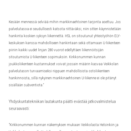
Kesään mennessä selviää mihin markkinaehtoinen tarjonta asettuu. Jos
palvelutasoa ei seudullisesti katsota riittäväksi, niin sitten käynnistetään
hankinta koskien syksyn liikennettä. HSL on sitoutunut yhteistyöhön ELY-
keskuksen kanssa mahdolliseen hankintaan sekä ottamaan U-liikenteen
piiriin kaikki uudet linjan 280 vuorot edellyttäen liikennöitsijän
sitoutumista U-liikenteen sopimuksiin. Kirkkonummen kunnan
joukkoliikenteen kustannukset voivat jossain määrin kasvaa Veikkolan
palvelutason turvaamiseksi riippuen mahdollisista ostoliikenteen
hankinnoista, sillä nykyinen markkinaehtoinen U-liikenne ei ole pitänyt
sisällään subventiota.”
Yhdyskuntatekniikan lautakunta päätti evästää jatkovalmistelua
seuraavasti:
”Kirkkonummen kunnan näkemyksen mukaan Veikkolasta Helsinkiin ja