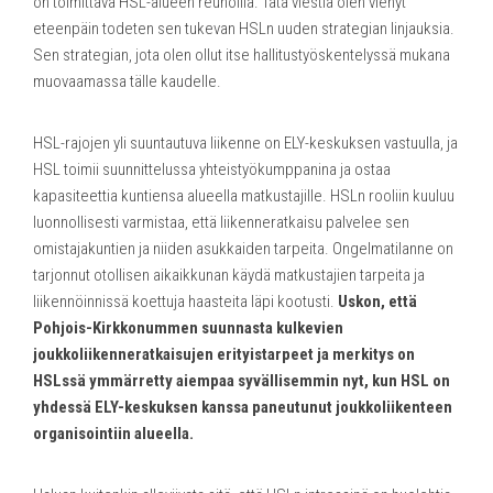
on toimittava HSL-alueen reunoilla. Tätä viestiä olen vienyt
eteenpäin todeten sen tukevan HSLn uuden strategian linjauksia.
Sen strategian, jota olen ollut itse hallitustyöskentelyssä mukana
muovaamassa tälle kaudelle.
HSL-rajojen yli suuntautuva liikenne on ELY-keskuksen vastuulla, ja
HSL toimii suunnittelussa yhteistyökumppanina ja ostaa
kapasiteettia kuntiensa alueella matkustajille. HSLn rooliin kuuluu
luonnollisesti varmistaa, että liikenneratkaisu palvelee sen
omistajakuntien ja niiden asukkaiden tarpeita. Ongelmatilanne on
tarjonnut otollisen aikaikkunan käydä matkustajien tarpeita ja
liikennöinnissä koettuja haasteita läpi kootusti.
Uskon, että
Pohjois-Kirkkonummen suunnasta kulkevien
joukkoliikenneratkaisujen erityistarpeet ja merkitys on
HSLssä ymmärretty aiempaa syvällisemmin nyt, kun HSL on
yhdessä ELY-keskuksen kanssa paneutunut joukkoliikenteen
organisointiin alueella.