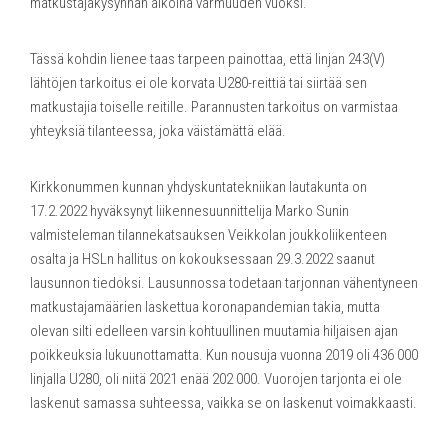
matkustajakysynnän aikoina varmuuden vuoksi.
Tässä kohdin lienee taas tarpeen painottaa, että linjan 243(V)
lähtöjen tarkoitus ei ole korvata U280-reittiä tai siirtää sen
matkustajia toiselle reitille. Parannusten tarkoitus on varmistaa
yhteyksiä tilanteessa, joka väistämättä elää.
Kirkkonummen kunnan yhdyskuntatekniikan lautakunta on
17.2.2022 hyväksynyt liikennesuunnittelija Marko Sunin
valmisteleman tilannekatsauksen Veikkolan joukkoliikenteen
osalta ja HSLn hallitus on kokouksessaan 29.3.2022 saanut
lausunnon tiedoksi. Lausunnossa todetaan tarjonnan vähentyneen
matkustajamäärien laskettua koronapandemian takia, mutta
olevan silti edelleen varsin kohtuullinen muutamia hiljaisen ajan
poikkeuksia lukuunottamatta. Kun nousuja vuonna 2019 oli 436 000
linjalla U280, oli niitä 2021 enää 202 000. Vuorojen tarjonta ei ole
laskenut samassa suhteessa, vaikka se on laskenut voimakkaasti.