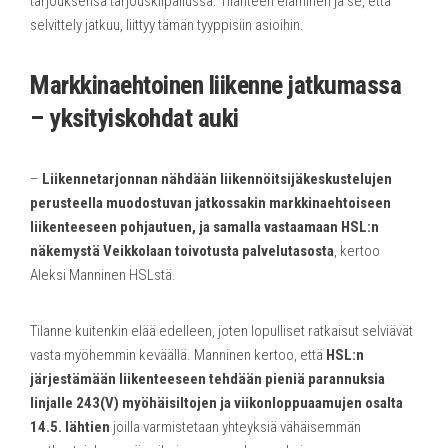
tarjouksensa tarjouskilpailussa. Tilanteen eläminen ja se, että
selvittely jatkuu, liittyy tämän tyyppisiin asioihin.
Markkinaehtoinen liikenne jatkumassa
– yksityiskohdat auki
–
Liikennetarjonnan nähdään liikennöitsijäkeskustelujen
perusteella muodostuvan jatkossakin markkinaehtoiseen
liikenteeseen pohjautuen, ja samalla vastaamaan HSL:n
näkemystä Veikkolaan toivotusta palvelutasosta
, kertoo
Aleksi Manninen HSLstä.
Tilanne kuitenkin elää edelleen, joten lopulliset ratkaisut selviävät
vasta myöhemmin keväällä. Manninen kertoo, että
HSL:n
järjestämään liikenteeseen tehdään pieniä parannuksia
linjalle 243(V) myöhäisiltojen ja viikonloppuaamujen osalta
14.5. lähtien
joilla varmistetaan yhteyksiä vähäisemmän