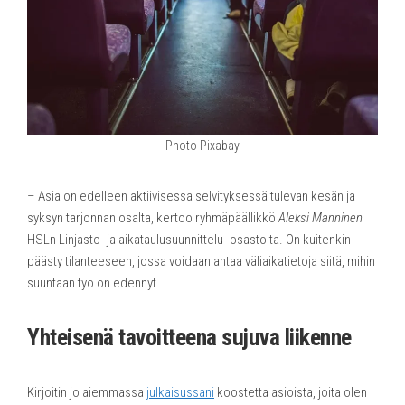
Photo Pixabay
– Asia on edelleen aktiivisessa selvityksessä tulevan kesän ja
syksyn tarjonnan osalta, kertoo ryhmäpäällikkö
Aleksi Manninen
HSLn Linjasto- ja aikataulusuunnittelu -osastolta. On kuitenkin
päästy tilanteeseen, jossa voidaan antaa väliaikatietoja siitä, mihin
suuntaan työ on edennyt.
Yhteisenä tavoitteena sujuva liikenne
Kirjoitin jo aiemmassa
julkaisussani
koostetta asioista, joita olen