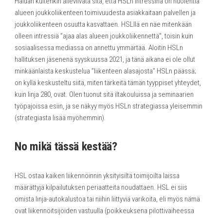
Haluan kuitenkin alleviivata sitä, että HSLn intressinä on huolehtia
alueen joukkoliikenteen toimivuudesta asiakkaitaan palvellen ja
joukkoliikenteen osuutta kasvattaen. HSLllä en näe mitenkään
olleen intressiä ”ajaa alas alueen joukkoliikennettä”, toisin kuin
sosiaalisessa mediassa on annettu ymmärtää. Aloitin HSLn
hallituksen jäsenenä syyskuussa 2021, ja tänä aikana ei ole ollut
minkäänlaista keskustelua ”liikenteen alasajosta” HSLn päässä;
on kyllä keskusteltu siitä, miten tärkeitä tämän tyyppiset yhteydet,
kuin linja 280, ovat. Olen tuonut sitä iltakouluissa ja seminaarien
työpajoissa esiin, ja se näkyy myös HSLn strategiassa yleisemmin
(strategiasta lisää myöhemmin).
No mikä tässä kestää?
HSL ostaa kaiken liikennöinnin yksityisiltä toimijoilta laissa
määrättyjä kilpailutuksen periaatteita noudattaen. HSL ei siis
omista linja-autokalustoa tai niihin liittyviä varikoita, eli myös nämä
ovat liikennöitsijöiden vastuulla (poikkeuksena pilottivaiheessa