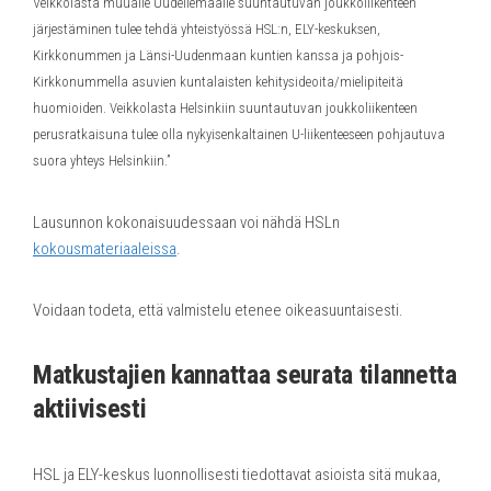
Veikkolasta muualle Uudellemaalle suuntautuvan joukkoliikenteen
järjestäminen tulee tehdä yhteistyössä HSL:n, ELY-keskuksen,
Kirkkonummen ja Länsi-Uudenmaan kuntien kanssa ja pohjois-
Kirkkonummella asuvien kuntalaisten kehitysideoita/mielipiteitä
huomioiden. Veikkolasta Helsinkiin suuntautuvan joukkoliikenteen
perusratkaisuna tulee olla nykyisenkaltainen U-liikenteeseen pohjautuva
suora yhteys Helsinkiin.”
Lausunnon kokonaisuudessaan voi nähdä HSLn
kokousmateriaaleissa
.
Voidaan todeta, että valmistelu etenee oikeasuuntaisesti.
Matkustajien kannattaa seurata tilannetta
aktiivisesti
HSL ja ELY-keskus luonnollisesti tiedottavat asioista sitä mukaa,