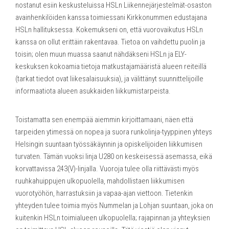
nostanut esiin keskusteluissa HSLn Liikennejärjestelmät-osaston
avainhenkilöiden kanssa toimiessani Kirkkonummen edustajana
HSLn hallituksessa. Kokemukseni on, että vuorovaikutus HSLn
kanssa on ollut erittäin rakentavaa. Tietoa on vaihdettu puolin ja
toisin; olen muun muassa saanut nähdäkseni HSLn ja ELY-
keskuksen kokoamia tietoja matkustajamääristä alueen reiteillä
(tarkat tiedot ovat liikesalaisuuksia), ja välittänyt suunnittelijoille
informaatiota alueen asukkaiden liikkumistarpeista.
Toistamatta sen enempää aiemmin kirjoittamaani, näen että
tarpeiden ytimessä on nopea ja suora runkolinja-tyyppinen yhteys
Helsingin suuntaan työssäkäynnin ja opiskelijoiden liikkumisen
turvaten. Tämän vuoksi linja U280 on keskeisessä asemassa, eikä
korvattavissa 243(V)-linjalla. Vuoroja tulee olla riittävästi myös
ruuhkahuippujen ulkopuolella, mahdollistaen liikkumisen
vuorotyöhön, harrastuksiin ja vapaa-ajan viettoon. Tietenkin
yhteyden tulee toimia myös Nummelan ja Lohjan suuntaan, joka on
kuitenkin HSLn toimialueen ulkopuolella; rajapinnan ja yhteyksien