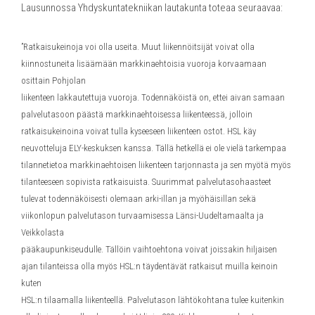
Lausunnossa Yhdyskuntatekniikan lautakunta toteaa seuraavaa:
”Ratkaisukeinoja voi olla useita. Muut liikennöitsijät voivat olla
kiinnostuneita lisäämään markkinaehtoisia vuoroja korvaamaan
osittain Pohjolan
liikenteen lakkautettuja vuoroja. Todennäköistä on, ettei aivan samaan
palvelutasoon päästä markkinaehtoisessa liikenteessä, jolloin
ratkaisukeinoina voivat tulla kyseeseen liikenteen ostot. HSL käy
neuvotteluja ELY-keskuksen kanssa. Tällä hetkellä ei ole vielä tarkempaa
tilannetietoa markkinaehtoisen liikenteen tarjonnasta ja sen myötä myös
tilanteeseen sopivista ratkaisuista. Suurimmat palvelutasohaasteet
tulevat todennäköisesti olemaan arki-illan ja myöhäisillan sekä
viikonlopun palvelutason turvaamisessa Länsi-Uudeltamaalta ja
Veikkolasta
pääkaupunkiseudulle. Tällöin vaihtoehtona voivat joissakin hiljaisen
ajan tilanteissa olla myös HSL:n täydentävät ratkaisut muilla keinoin
kuten
HSL:n tilaamalla liikenteellä. Palvelutason lähtökohtana tulee kuitenkin