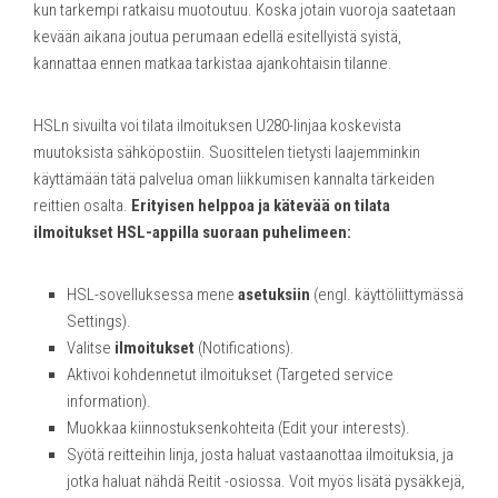
kun tarkempi ratkaisu muotoutuu. Koska jotain vuoroja saatetaan
kevään aikana joutua perumaan edellä esitellyistä syistä,
kannattaa ennen matkaa tarkistaa ajankohtaisin tilanne.
HSLn sivuilta voi tilata ilmoituksen U280-linjaa koskevista
muutoksista sähköpostiin. Suosittelen tietysti laajemminkin
käyttämään tätä palvelua oman liikkumisen kannalta tärkeiden
reittien osalta.
Erityisen helppoa ja kätevää on tilata
ilmoitukset HSL-appilla suoraan puhelimeen:
HSL-sovelluksessa mene
asetuksiin
(engl. käyttöliittymässä
Settings).
Valitse
ilmoitukset
(Notifications).
Aktivoi kohdennetut ilmoitukset (Targeted service
information).
Muokkaa kiinnostuksenkohteita (Edit your interests).
Syötä reitteihin linja, josta haluat vastaanottaa ilmoituksia, ja
jotka haluat nähdä Reitit -osiossa. Voit myös lisätä pysäkkejä,