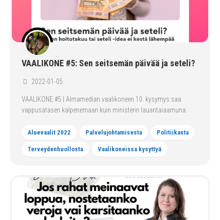
VAALIKONE #5: Sen seitsemän päivää ja seteli?
2022-01-05
VAALIKONE #5 | Almamedian vaalikoneen 10. kysymys saa
vappusatasen kalpenemaan kuin ministerin lauantaiaamuna.
Aluevaalit 2022
Palvelujohtamisesta
Politiikasta
Terveydenhuollosta
Vaalikoneissa kysyttyä