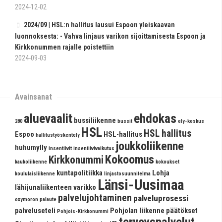
2024-12-02
2024/09 | HSL:n hallitus lausui Espoon yleiskaavan
luonnoksesta: - Vahva linjaus varikon sijoit­ta­mi­sesta Espoon ja
Kirkkonummen rajalle poistettiin
2024-09-03
Avainsanat
aluevaalit
ehdokas
bussiliikenne
280
bussit
ely-keskus
HSL
HSL hallitus
Espoo
HSL-hallitus
hallitustyöskentely
joukkoliikenne
huhumylly
insentiivit
insentiivivaikutus
Kokoomus
Kirkkonummi
kaukoliikenne
kokoukset
kuntapolitiikka
Lohja
koululaisliikenne
linjastosuunnitelma
Länsi-Uusimaa
lähijunaliikenteen varikko
palvelujohtaminen
palveluprosessi
oxymoron
palaute
palveluseteli
Pohjolan liikenne
päätökset
Pohjois-Kirkkonummi