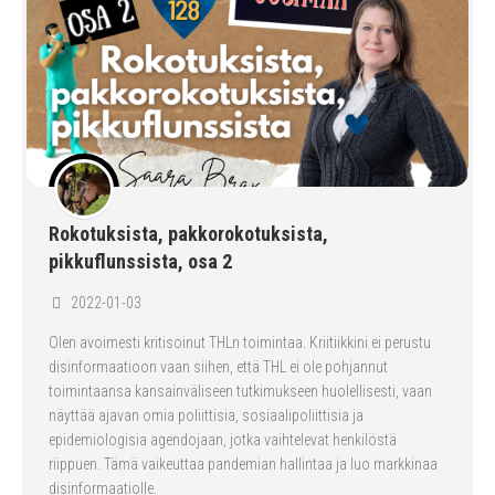
Rokotuksista, pakkorokotuksista,
pikkuflunssista, osa 2
2022-01-03
Olen avoimesti kritisoinut THLn toimintaa. Kriitiikkini ei perustu
disinformaatioon vaan siihen, että THL ei ole pohjannut
toimintaansa kansainväliseen tutkimukseen huolellisesti, vaan
näyttää ajavan omia poliittisia, sosiaalipoliittisia ja
epidemiologisia agendojaan, jotka vaihtelevat henkilöstä
riippuen. Tämä vaikeuttaa pandemian hallintaa ja luo markkinaa
disinformaatiolle.