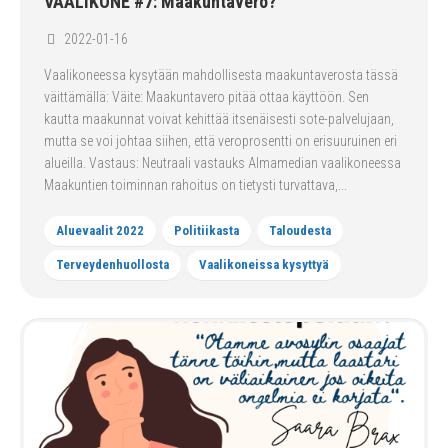
VAALIKONE #7: Maakuntavero?
2022-01-16
Vaalikoneessa kysytään mahdollisesta maakuntaverosta tässä
väittämällä: Väite: Maakuntavero pitää ottaa käyttöön. Sen
kautta maakunnat voivat kehittää itsenäisesti sote-palvelujaan,
mutta se voi johtaa siihen, että veroprosentti on erisuuruinen eri
alueilla. Vastaus: Neutraali vastauks Almamedian vaalikoneessa
Maakuntien toiminnan rahoitus on tietysti turvattava,...
Aluevaalit 2022
Politiikasta
Taloudesta
Terveydenhuollosta
Vaalikoneissa kysyttyä