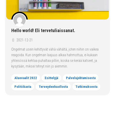
Hello world! Eli tervetuliaissanat.
2021-12-21
Ongelmat usein kehittyvät vähä vähältä, joten niihin on vaikea
reagoida. Kun ongelman laajuus alkaa hahmottua, ei kukaan
yhteisössä kehtaa puhaltaa pilliin, koska se kerää katseet, ja
kysytään, miksei tehnyt niin jo aiemmin.
Aluevaalit 2022
Esittelyjä
Palvelujohtamisesta
Politiikasta
Terveydenhuollosta
Tutkimuksesta