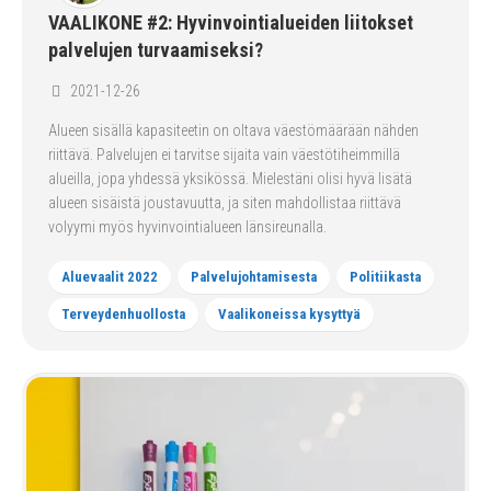
VAALIKONE #2: Hyvinvointialueiden liitokset
palvelujen turvaamiseksi?
2021-12-26
Alueen sisällä kapasiteetin on oltava väestömäärään nähden
riittävä. Palvelujen ei tarvitse sijaita vain väestötiheimmillä
alueilla, jopa yhdessä yksikössä. Mielestäni olisi hyvä lisätä
alueen sisäistä joustavuutta, ja siten mahdollistaa riittävä
volyymi myös hyvinvointialueen länsireunalla.
Aluevaalit 2022
Palvelujohtamisesta
Politiikasta
Terveydenhuollosta
Vaalikoneissa kysyttyä