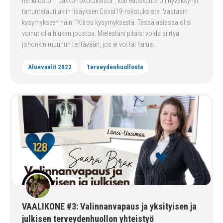
henkilöstön ”pakko-rokotuksista”, kun eduskunta oli hyväksynyt
tartuntatautilakiin lisäyksen Covid19-rokotuksista. Vastasin
kysymykseen näin: ”Kiitos kysymyksestä. Tässä asiassa olisi
voinut olla hiukan joustoa. Mielestäni pitäisi voida siirtyä
johonkin muuhun tehtävään, jos ei voi tai halua...
Aluevaalit 2022
Terveydenhuollosta
VAALIKONE #3: Valinnanvapaus ja yksityisen ja
julkisen terveydenhuollon yhteistyö