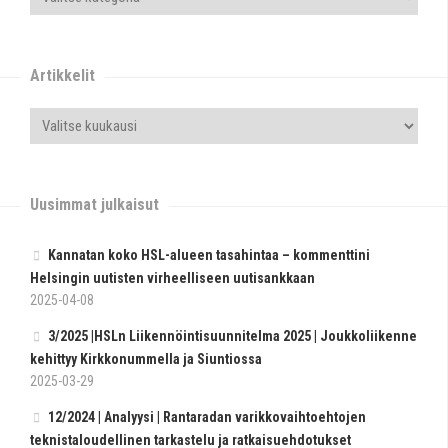
Artikkelit
Uusimmat julkaisut
Kannatan koko HSL-alueen tasahintaa – kommenttini
Helsingin uutisten virheelliseen uutisankkaan
2025-04-08
3/2025 |HSLn Liikennöintisuunnitelma 2025 | Joukkoliikenne
kehittyy Kirkkonummella ja Siuntiossa
2025-03-29
12/2024 | Analyysi | Rantaradan varikkovaihtoehtojen
teknistaloudellinen tarkastelu ja ratkaisuehdotukset