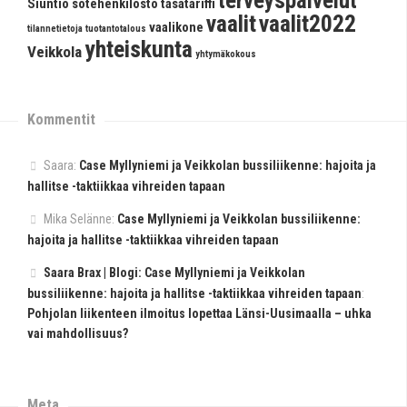
terveyspalvelut
Siuntio
sotehenkilöstö
tasatariffi
vaalit
vaalit2022
vaalikone
tilannetietoja
tuotantotalous
yhteiskunta
Veikkola
yhtymäkokous
Kommentit
Saara
:
Case Myllyniemi ja Veikkolan bussiliikenne: hajoita ja
hallitse -taktiikkaa vihreiden tapaan
Mika Selänne
:
Case Myllyniemi ja Veikkolan bussiliikenne:
hajoita ja hallitse -taktiikkaa vihreiden tapaan
Saara Brax | Blogi: Case Myllyniemi ja Veikkolan
bussiliikenne: hajoita ja hallitse -taktiikkaa vihreiden tapaan
:
Pohjolan liikenteen ilmoitus lopettaa Länsi-Uusimaalla – uhka
vai mahdollisuus?
Meta