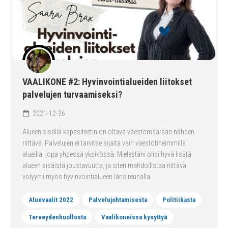
VAALIKONE #2: Hyvinvointialueiden liitokset
palvelujen turvaamiseksi?
2021-12-26
Alueen sisällä kapasiteetin on oltava väestömäärään nähden
riittävä. Palvelujen ei tarvitse sijaita vain väestötiheimmillä
alueilla, jopa yhdessä yksikössä. Mielestäni olisi hyvä lisätä
alueen sisäistä joustavuutta, ja siten mahdollistaa riittävä
volyymi myös hyvinvointialueen länsireunalla.
Aluevaalit 2022
Palvelujohtamisesta
Politiikasta
Terveydenhuollosta
Vaalikoneissa kysyttyä