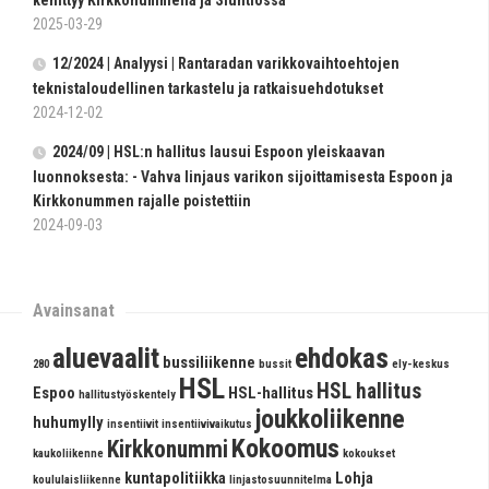
kehittyy Kirkkonummella ja Siuntiossa
2025-03-29
12/2024 | Analyysi | Rantaradan varikkovaihtoehtojen
teknistaloudellinen tarkastelu ja ratkaisuehdotukset
2024-12-02
2024/09 | HSL:n hallitus lausui Espoon yleiskaavan
luonnoksesta: - Vahva linjaus varikon sijoit­ta­mi­sesta Espoon ja
Kirkkonummen rajalle poistettiin
2024-09-03
Avainsanat
aluevaalit
ehdokas
bussiliikenne
280
bussit
ely-keskus
HSL
HSL hallitus
Espoo
HSL-hallitus
hallitustyöskentely
joukkoliikenne
huhumylly
insentiivit
insentiivivaikutus
Kokoomus
Kirkkonummi
kaukoliikenne
kokoukset
kuntapolitiikka
Lohja
koululaisliikenne
linjastosuunnitelma