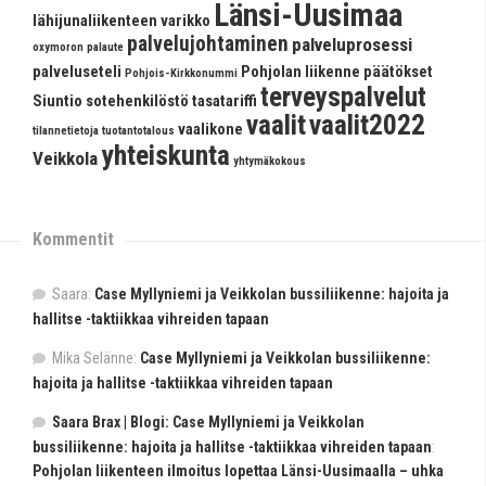
Länsi-Uusimaa
lähijunaliikenteen varikko
palvelujohtaminen
palveluprosessi
oxymoron
palaute
palveluseteli
Pohjolan liikenne
päätökset
Pohjois-Kirkkonummi
terveyspalvelut
Siuntio
sotehenkilöstö
tasatariffi
vaalit
vaalit2022
vaalikone
tilannetietoja
tuotantotalous
yhteiskunta
Veikkola
yhtymäkokous
Kommentit
Saara
:
Case Myllyniemi ja Veikkolan bussiliikenne: hajoita ja
hallitse -taktiikkaa vihreiden tapaan
Mika Selänne
:
Case Myllyniemi ja Veikkolan bussiliikenne:
hajoita ja hallitse -taktiikkaa vihreiden tapaan
Saara Brax | Blogi: Case Myllyniemi ja Veikkolan
bussiliikenne: hajoita ja hallitse -taktiikkaa vihreiden tapaan
:
Pohjolan liikenteen ilmoitus lopettaa Länsi-Uusimaalla – uhka