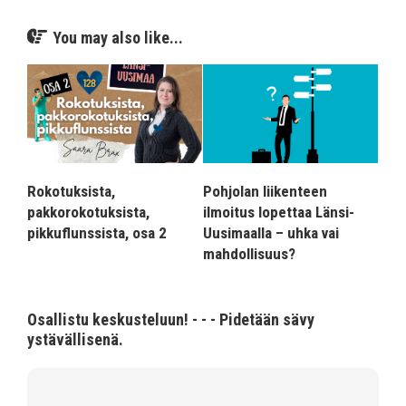
You may also like...
Rokotuksista,
Pohjolan liikenteen
pakkorokotuksista,
ilmoitus lopettaa Länsi-
pikkuflunssista, osa 2
Uusimaalla – uhka vai
mahdollisuus?
Osallistu keskusteluun! - - - Pidetään sävy
ystävällisenä.