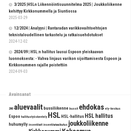
3/2025 |HSLn Liikennöintisuunnitelma 2025 | Joukkoliikenne
kehittyy Kirkkonummella ja Siuntiossa
2025-03-29
12/2024 | Analyysi | Rantaradan varikkovaihtoehtojen
teknistaloudellinen tarkastelu ja ratkaisuehdotukset
2024-12-02
2024/09 | HSL:n hallitus lausui Espoon yleiskaavan
luonnoksesta: - Vahva linjaus varikon sijoit­ta­mi­sesta Espoon ja
Kirkkonummen rajalle poistettiin
2024-09-03
Avainsanat
aluevaalit
ehdokas
bussiliikenne
280
bussit
ely-keskus
HSL
HSL hallitus
Espoo
HSL-hallitus
hallitustyöskentely
joukkoliikenne
huhumylly
insentiivit
insentiivivaikutus