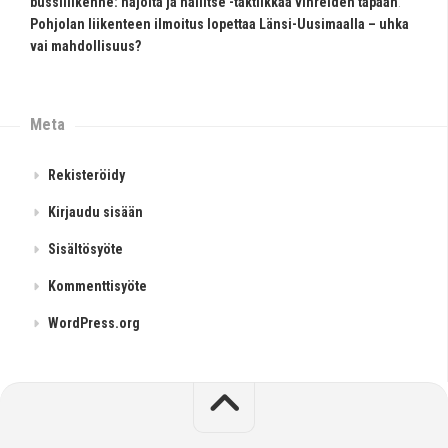
bussiliikenne: hajoita ja hallitse -taktiikkaa vihreiden tapaan
:
Pohjolan liikenteen ilmoitus lopettaa Länsi-Uusimaalla – uhka
vai mahdollisuus?
Meta
Rekisteröidy
Kirjaudu sisään
Sisältösyöte
Kommenttisyöte
WordPress.org