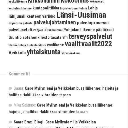
Kokoomus
Kirkkonummi
kaukoliikenne
kokoukset
kuntapolitiikka
Lohja
koululaisliikenne
linjastosuunnitelma
Länsi-Uusimaa
lähijunaliikenteen varikko
palvelujohtaminen
palveluprosessi
oxymoron
palaute
palveluseteli
Pohjolan liikenne
päätökset
Pohjois-Kirkkonummi
terveyspalvelut
Siuntio
sotehenkilöstö
tasatariffi
vaalit
vaalit2022
vaalikone
tilannetietoja
tuotantotalous
yhteiskunta
Veikkola
yhtymäkokous
Kommentit
Saara
:
Case Myllyniemi ja Veikkolan bussiliikenne: hajoita ja
hallitse -taktiikkaa vihreiden tapaan
Mika Selänne
:
Case Myllyniemi ja Veikkolan bussiliikenne:
hajoita ja hallitse -taktiikkaa vihreiden tapaan
Saara Brax | Blogi: Case Myllyniemi ja Veikkolan